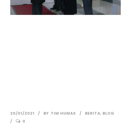
UIN Walisongo
Semarang Beri
Gelar Kehormatan
Doktor Honorius
Causa Pada KH
Afifuddin Muhajir
20/01/2021
BY
TIM HUMAS
BERITA
,
BLOG
0