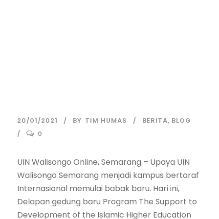
UIN Walisongo
Semarang
Resmikan 8
Gedung Baru
Project IsDB
20/01/2021
BY
TIM HUMAS
BERITA
,
BLOG
0
UIN Walisongo Online, Semarang – Upaya UIN
Walisongo Semarang menjadi kampus bertaraf
Internasional memulai babak baru. Hari ini,
Delapan gedung baru Program The Support to
Development of the Islamic Higher Education