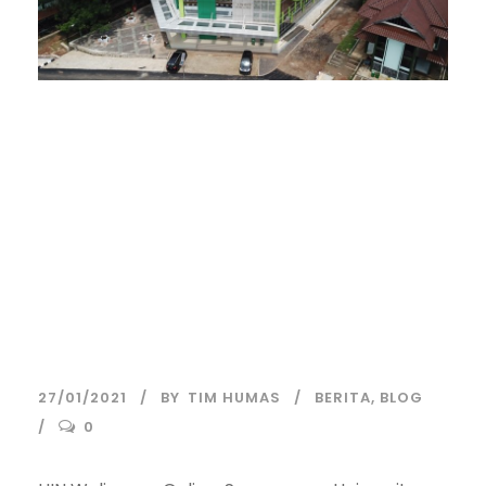
UIN Walisongo
Siapkan 5.795
Kuota Mahasiswa
pada Ajaran
2021/2022
27/01/2021
BY
TIM HUMAS
BERITA
,
BLOG
0