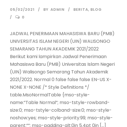
05/02/2021
BY
ADMIN
BERITA
,
BLOG
0
JADWAL PENERIMAAN MAHASISWA BARU (PMB)
UNIVERSITAS ISLAM NEGERI (UIN) WALISONGO
SEMARANG TAHUN AKADEMIK 2021/2022
Berikut kami lampirkan Jadwal Penerimaan
Mahasiswa Baru (PMB) Universitas Islam Negeri
(UIN) Walisongo Semarang Tahun Akademik
2021/2022. Normal 0 false false false EN-US X-
NONE X-NONE /* Style Definitions */
table.MsoNormalTable {mso-style-
name:”Table Normal”; mso-tstyle-rowband-
size:0; mso-tstyle-colband-size:0; mso-style-
noshow:yes; mso-style-priority:99; mso-style-
parent:””; mso-padding-alt:0in 5.4pt 0in […]