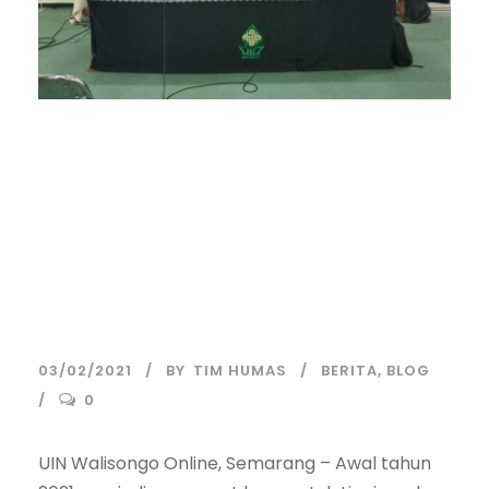
3 Jurnal di FSH UIN
Walisongo Siap
Akreditasi di Awal
2021
03/02/2021
BY
TIM HUMAS
BERITA
,
BLOG
0
UIN Walisongo Online, Semarang – Awal tahun