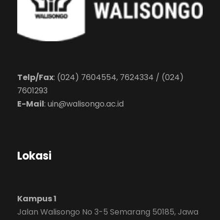
Telp/Fax
: (024) 7604554, 7624334 / (024)
7601293
E-Mail
:
uin@walisongo.ac.id
Lokasi
Kampus 1
Jalan Walisongo No 3-5 Semarang 50185, Jawa