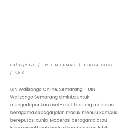
Diminta
Kembangkan Riset
Tentang Islam
Wasathiyah
03/02/2021
BY
TIM HUMAS
BERITA
,
BLOG
0
UIN Walisongo Online, Semarang – UIN
Walisongo Semarang diminta untuk
mengedepankan riset-riset tentang moderasi
beragama sebagai jalan masuk menuju kampus
bereputasi dunia. Moderasi beragama atau
Islam wasathiyah perlu dikembangkan lebih