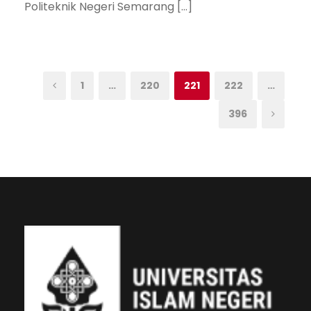
Politeknik Negeri Semarang […]
1
…
220
221
222
…
396