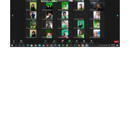
Program KKN Misi
Khusus Prodi
Biologi:
Kesempatan
Mahasiswa
Aplikasikan