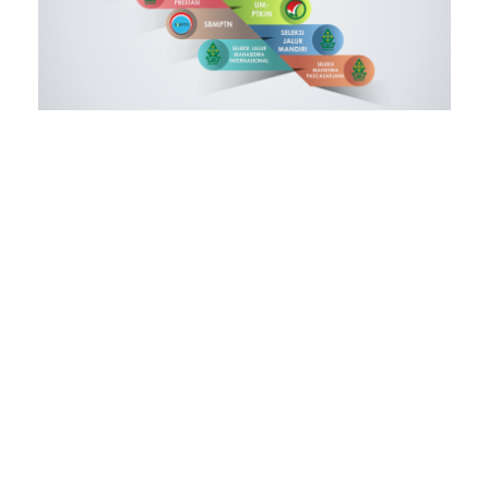
JADWAL
PENERIMAAN
MAHASISWA BARU
UIN WALISONGO
SEMARANG TAHUN
AKADEMIK
2021/2022