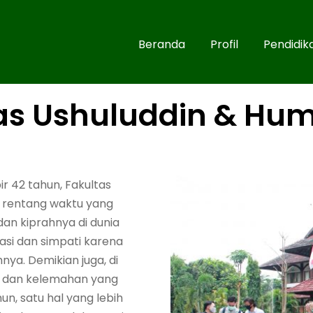
Beranda
Profil
Pendidik
as Ushuluddin & Hu
r 42 tahun, Fakultas
m rentang waktu yang
dan kiprahnya di dunia
asi dan simpati karena
hnya. Demikian juga, di
gan dan kelemahan yang
n, satu hal yang lebih