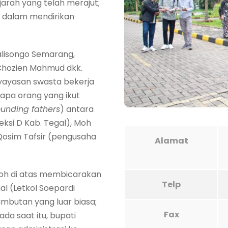
jarah yang telah merajut;
r dalam mendirikan
alisongo Semarang,
. Chozien Mahmud dkk.
 yayasan swasta bekerja
apa orang yang ikut
ounding fathers
) antara
ksi D Kab. Tegal), Moh
Qosim Tafsir (pengusaha
Alamat
okoh di atas membicarakan
Telp
al (Letkol Soepardi
mbutan yang luar biasa;
Fax
da saat itu, bupati