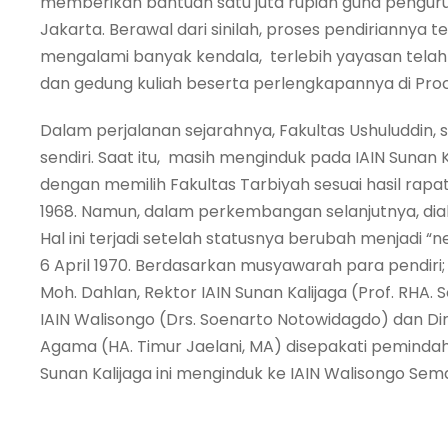
memberikan bantuan satu juta rupiah guna penguru
Jakarta. Berawal dari sinilah, proses pendiriannya te
mengalami banyak kendala, terlebih yayasan telah
dan gedung kuliah beserta perlengkapannya di Proc
Dalam perjalanan sejarahnya, Fakultas Ushuluddin, 
sendiri. Saat itu, masih menginduk pada IAIN Sunan 
dengan memilih Fakultas Tarbiyah sesuai hasil rap
1968. Namun, dalam perkembangan selanjutnya, dial
Hal ini terjadi setelah statusnya berubah menjadi “n
6 April 1970. Berdasarkan musyawarah para pendiri;
Moh. Dahlan, Rektor IAIN Sunan Kalijaga (Prof. RHA. So
IAIN Walisongo (Drs. Soenarto Notowidagdo) dan Dir
Agama (HA. Timur Jaelani, MA) disepakati pemindah
Sunan Kalijaga ini menginduk ke IAIN Walisongo Sem