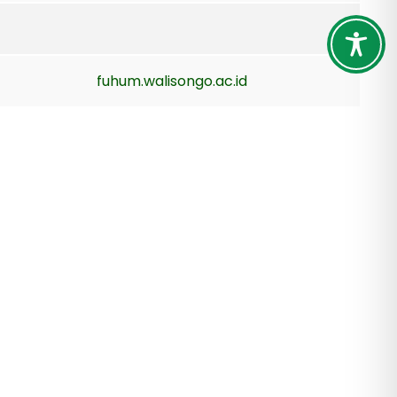
fuhum.walisongo.ac.id