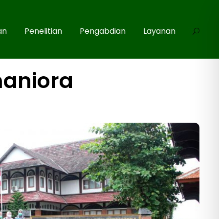
an
Penelitian
Pengabdian
Layanan
maniora