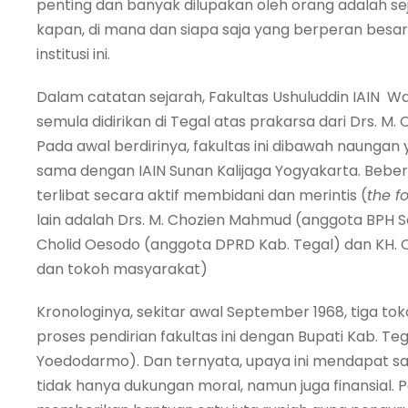
penting dan banyak dilupakan oleh orang adalah se
kapan, di mana dan siapa saja yang berperan besa
institusi ini.
Dalam catatan sejarah, Fakultas Ushuluddin IAIN W
semula didirikan di Tegal atas prakarsa dari Drs. M
Pada awal berdirinya, fakultas ini dibawah naungan
sama dengan IAIN Sunan Kalijaga Yogyakarta. Beber
terlibat secara aktif membidani dan merintis (
the f
lain adalah Drs. M. Chozien Mahmud (anggota BPH Se
Cholid Oesodo (anggota DPRD Kab. Tegal) dan KH. 
dan tokoh masyarakat)
Kronologinya, sekitar awal September 1968, tiga t
proses pendirian fakultas ini dengan Bupati Kab. Teg
Yoedodarmo). Dan ternyata, upaya ini mendapat sa
tidak hanya dukungan moral, namun juga finansial. Pa