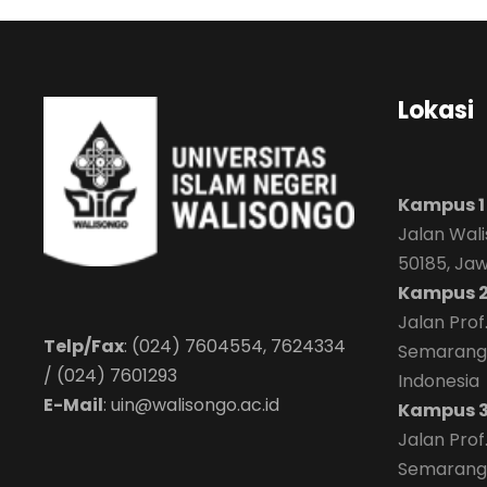
Lokasi
Kampus 1
Jalan Wal
50185, Ja
Kampus 
Jalan Prof
Telp/Fax
: (024) 7604554, 7624334
Semarang 
/ (024) 7601293
Indonesia
E-Mail
:
uin@walisongo.ac.id
Kampus 
Jalan Prof
Semarang 