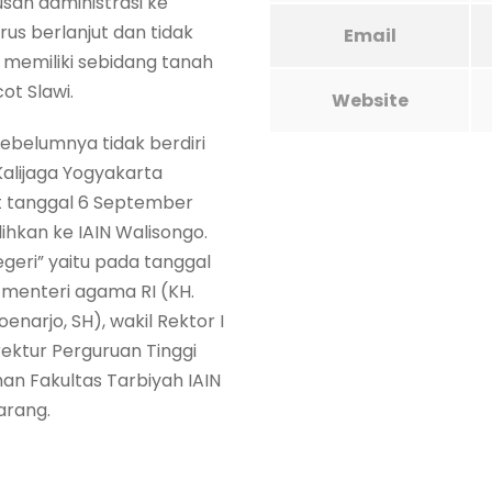
san administrasi ke
rus berlanjut dan tidak
Email
 memiliki sebidang tanah
ot Slawi.
Website
sebelumnya tidak berdiri
Kalijaga Yogyakarta
at tanggal 6 September
ihkan ke IAIN Walisongo.
egeri” yaitu pada tanggal
 menteri agama RI (KH.
enarjo, SH), wakil Rektor I
ektur Perguruan Tinggi
an Fakultas Tarbiyah IAIN
arang.