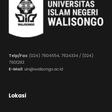
Telp/Fax
: (024) 7604554, 7624334 / (024)
7601293
E-Mail
:
uin@walisongo.ac.id
Lokasi