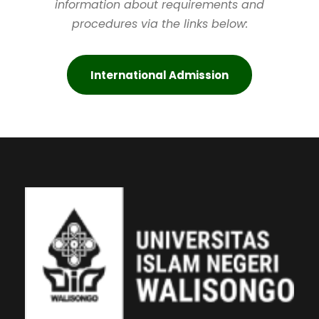
information about requirements and
procedures via the links below:
International Admission