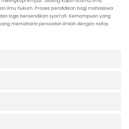
k melingkupi empat bidang kajian utama, ilmu
i, dan ilmu hukum. Proses pendidikan bagi mahasiswa
s dan logis bersendikan syari’ah. Kemampuan yang
 yang memahami persoalan ilmiah dengan nafas