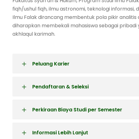
Fakultas Syari’ah & Hukum, Program Studi Ilmu Fala
fiqh/ushul fiqh, ilmu astronomi, teknologi informas
Ilmu Falak dirancang membentuk pola pikir analiti
diharapkan membekali mahasiswa sebagai pribadi
akhlaqul karimah.
Peluang Karier
Pendaftaran & Seleksi
Perkiraan Biaya Studi per Semester
Informasi Lebih Lanjut