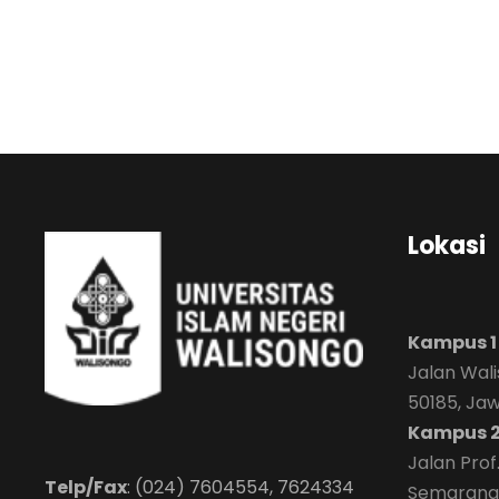
Lokasi
Kampus 1
Jalan Wal
50185, Ja
Kampus 
Jalan Prof
Telp/Fax
: (024) 7604554, 7624334
Semarang 