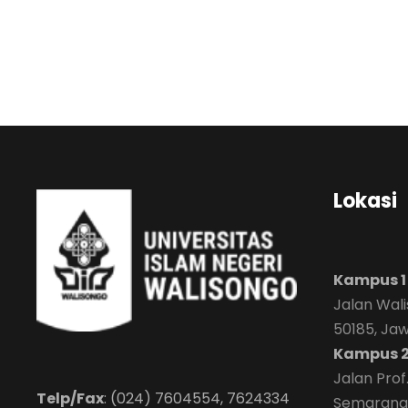
Lokasi
Kampus 1
Jalan Wal
50185, Ja
Kampus 
Jalan Prof
Telp/Fax
: (024) 7604554, 7624334
Semarang 