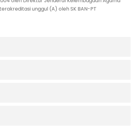
2004 oleh Direktur Jenderal Kelembagaan Agama
terakreditasi unggul (A) oleh SK BAN-PT