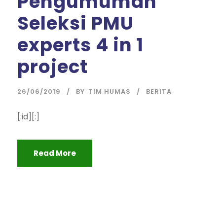
Pengumuman
Seleksi PMU
experts 4 in 1
project
26/06/2019
BY
TIM HUMAS
BERITA
[:id][:]
Read More