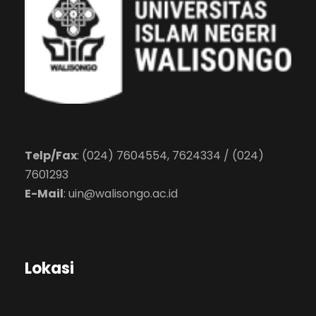
Telp/Fax
: (024) 7604554, 7624334 / (024)
7601293
E-Mail
:
uin@walisongo.ac.id
Lokasi