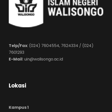
Telp/Fax
: (024) 7604554, 7624334 / (024)
7601293
E-Mail
:
uin@walisongo.ac.id
Lokasi
Kampus 1