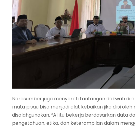
Narasumber juga menyoroti tantangan dakwah di era
mata pisau bisa menjadi alat kebaikan jika diisi ol
disalahgunakan. “AI itu bekerja berdasarkan data d
pengetahuan, etika, dan keterampilan dalam menggu