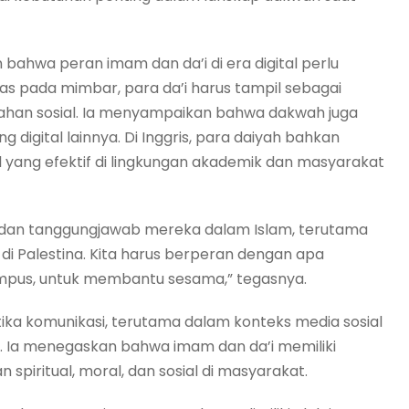
ahwa peran imam dan da’i di era digital perlu
tas pada mimbar, para da’i harus tampil sebagai
rubahan sosial. Ia menyampaikan bahwa dakwah juga
g digital lainnya. Di Inggris, para daiyah bahkan
 yang efektif di lingkungan akademik dan masyarakat
s dan tanggungjawab mereka dalam Islam, terutama
di Palestina. Kita harus berperan dengan apa
kampus, untuk membantu sesama,” tegasnya.
tika komunikasi, terutama dalam konteks media sosial
n. Ia menegaskan bahwa imam dan da’i memiliki
iritual, moral, dan sosial di masyarakat.