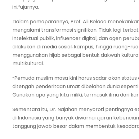
ini,”ujarnya.
Dalam pemaparannya, Prof. Ali Belaao menekankan b
mengalami transformasi signifikan. Tidak lagi terba
intelektual publik, influencer digital, dan agen pe
dilakukan di media sosial, kampus, hingga ruang-ruan
menggunakan hijab sebagai bentuk dakwah kultural
multikultural.
“Pemuda muslim masa kini harus sadar akan statu
ditengah penderitaan umat dibelahan dunia seperti 
Gunakan apa yang kita miliki, termasuk ilmu dari 
Sementara itu, Dr. Najahan menyoroti pentingnya e
di Indonesia yang banyak diwarnai ujaran kebencia
tanggung jawab besar dalam membentuk kesadaran sp