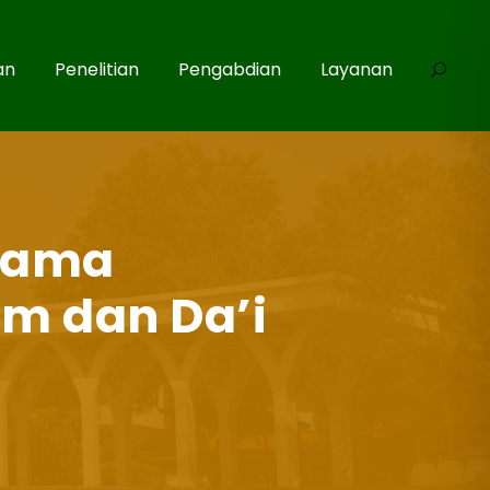
an
Penelitian
Pengabdian
Layanan
asama
am dan Da’i