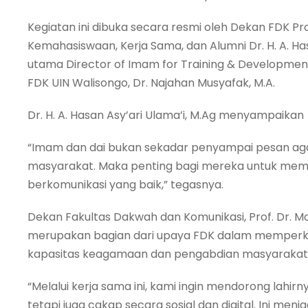
Kegiatan ini dibuka secara resmi oleh Dekan FDK Prof
Kemahasiswaan, Kerja Sama, dan Alumni Dr. H. A. Ha
utama Director of Imam for Training & Development 
FDK UIN Walisongo, Dr. Najahan Musyafak, M.A.
Dr. H. A. Hasan Asy’ari Ulama’i, M.Ag menyampaikan
“Imam dan dai bukan sekadar penyampai pesan aga
masyarakat. Maka penting bagi mereka untuk memb
berkomunikasi yang baik,” tegasnya.
Dekan Fakultas Dakwah dan Komunikasi, Prof. Dr. M
merupakan bagian dari upaya FDK dalam memperkua
kapasitas keagamaan dan pengabdian masyarakat
“Melalui kerja sama ini, kami ingin mendorong lahi
tetapi juga cakap secara sosial dan digital. Ini me