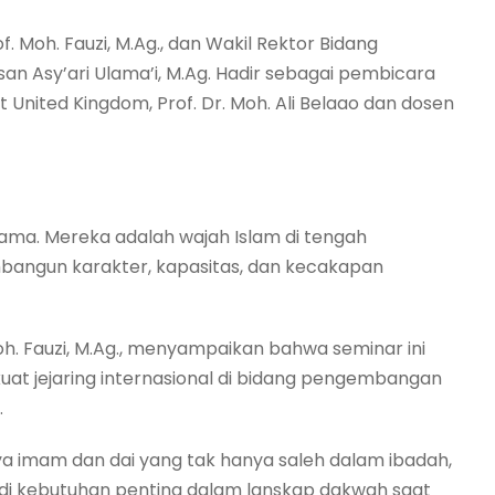
. Moh. Fauzi, M.Ag., dan Wakil Rektor Bidang
san Asy’ari Ulama’i, M.Ag. Hadir sebagai pembicara
United Kingdom, Prof. Dr. Moh. Ali Belaao dan dosen
ma. Mereka adalah wajah Islam di tengah
angun karakter, kapasitas, dan kecakapan
oh. Fauzi, M.Ag., menyampaikan bahwa seminar ini
t jejaring internasional di bidang pengembangan
.
rnya imam dan dai yang tak hanya saleh dalam ibadah,
njadi kebutuhan penting dalam lanskap dakwah saat