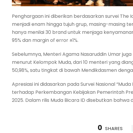
Penghargaan ini diberikan berdasarkan survei The 
menjadi enam hingga tujuh grup, masing-masing terdi
hanya menilai 30 brand untuk menjaga kenyamanan
95% dan margin of error ±1%.
Sebelumnya, Menteri Agama Nasaruddin Umar juga d
menurut Kelompok Muda, dari 10 menteri yang diang
50,98%, satu tingkat di bawah Mendikdasmen dengan
Apresiasi ini didasarkan pada Survei Nasional “Mud
terhadap Perkembangan Kebijakan Pemerintah Presi
2025. Dalam rilis Muda Bicara ID disebutkan bahwa da
0
SHARES