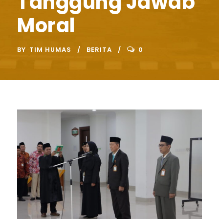
Tanggung Jawab
Moral
BY
TIM HUMAS
BERITA
0