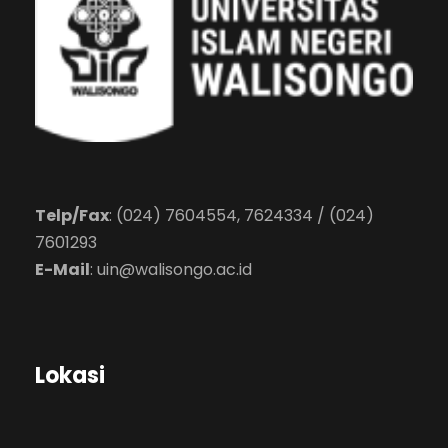
Telp/Fax
: (024) 7604554, 7624334 / (024)
7601293
E-Mail
:
uin@walisongo.ac.id
Lokasi