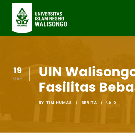
UIN Walisong
19
MAY
Fasilitas Beb
BY
TIM HUMAS
BERITA
0