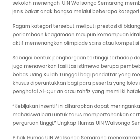
sekolah menengah. UIN Walisongo Semarang membuk
jenis bakat anak bangsa melalui beberapa kategori
Ragam kategori tersebut meliputi prestasi di bidan
perlombaan keagamaan maupun kemampuan kitab ku
aktif memenangkan olimpiade sains atau kompetisi 
Sebagai bentuk penghargaan tertinggi terhadap de
juga menawarkan fasilitas istimewa berupa pembeb
bebas Uang Kuliah Tunggal bagi pendaftar yang memen
khusus diperuntukkan bagi para peserta yang lolos m
penghafal Al-Qur’an atau tahfiz yang memiliki hafal
“Kebijakan insentif ini diharapkan dapat meringan
mahasiswa baru untuk terus mempertahankan serta
perguruan tinggi.” Ungkap Humas UIN Walisongo Se
Pihak Humas UIN Walisongo Semarang menekankan