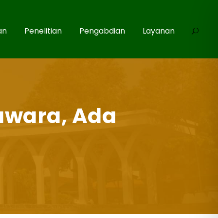
an
Penelitian
Pengabdian
Layanan
awara, Ada