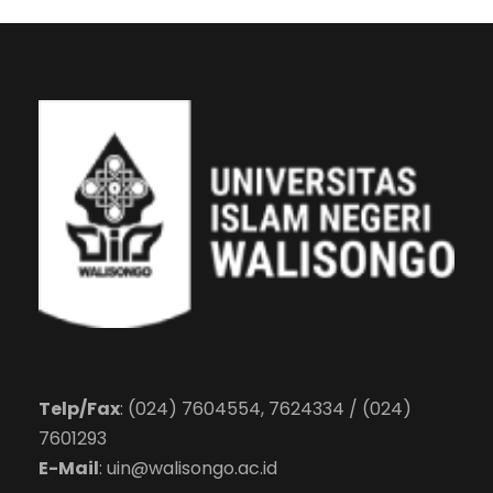
Telp/Fax
: (024) 7604554, 7624334 / (024)
7601293
E-Mail
:
uin@walisongo.ac.id