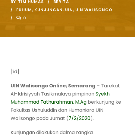
BY
TIM HUMAS
BERITA
FUHUM
,
KUNJUNGAN
,
UIN
,
UIN WALISONGO
0
[:id]
UIN Walisongo Online; Semarang –
Tarekat
Al-Idrisiyyah Tasikmalaya pimpinan
Syekh
Muhammad Fathurahman, M.Ag
berkunjung ke
Fakultas Ushuluddin dan Humaniora UIN
Walisongo pada Jumat (
7/2/2020
).
Kunjungan dilakukan dalma rangka