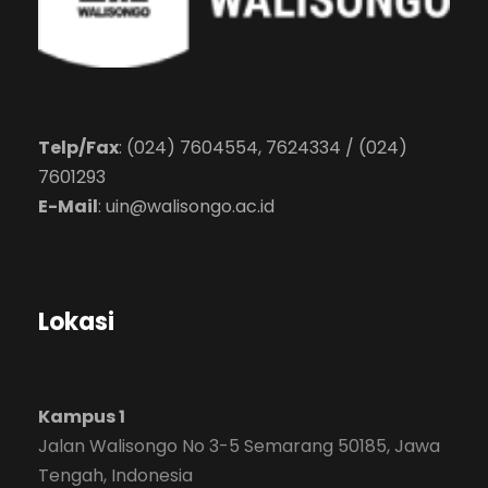
Telp/Fax
: (024) 7604554, 7624334 / (024)
7601293
E-Mail
:
uin@walisongo.ac.id
Lokasi
Kampus 1
Jalan Walisongo No 3-5 Semarang 50185, Jawa
Tengah, Indonesia