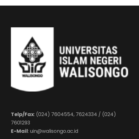
Telp/Fax
: (024) 7604554, 7624334 / (024)
7601293
E-Mail
:
uin@walisongo.ac.id