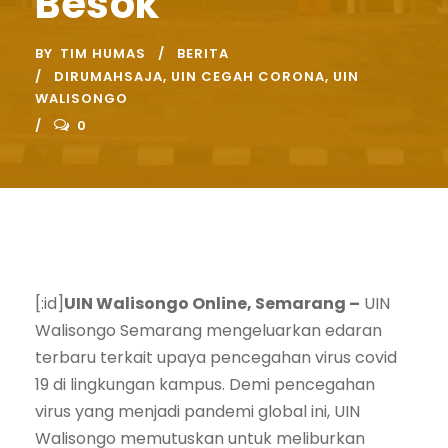
Besok
BY
TIM HUMAS
BERITA
DIRUMAHSAJA
,
UIN CEGAH CORONA
,
UIN
WALISONGO
0
[:id]
UIN Walisongo Online, Semarang –
UIN
Walisongo Semarang mengeluarkan edaran
terbaru terkait upaya pencegahan virus covid
19 di lingkungan kampus. Demi pencegahan
virus yang menjadi pandemi global ini, UIN
Walisongo memutuskan untuk meliburkan