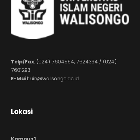
Telp/Fax
: (024) 7604554, 7624334 / (024)
7601293
E-Mail
:
uin@walisongo.ac.id
Lokasi
Kampus 1