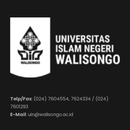
Telp/Fax
: (024) 7604554, 7624334 / (024)
7601293
E-Mail
:
uin@walisongo.ac.id