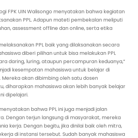
ologi FPK UIN Walisongo menyatakan bahwa kegiatan
ksanakan PPL. Adapun mateti pembekalan meliputi
n, assessment offline dan online, serta etika
melaksanakan PPL baik yang dilaksanakan secara
asiswa diberi pilihan untuk bisa melakukan PPL
ecara daring, luring, ataupun percampuran keduanya,”
adi kesempatan mahasiswa untuk belajar di
. Mereka akan dibimbing oleh satu dosen
, diharapkan mahasiswa akan lebih banyak belajar
 dipelajari.
menyatakan bahwa PPL ini juga menjadi jalan
. Dengan terjun langsung di masyarakat, mereka
a kerja. Dengan begitu, jika dinilai baik oleh mitra,
erja di instansi tersebut. Sudah banyak mahasiswa