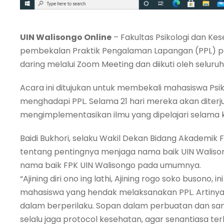
UIN Walisongo Online
– Fakultas Psikologi dan K
pembekalan Praktik Pengalaman Lapangan (PPL) pada
daring melalui Zoom Meeting dan diikuti oleh seluru
Acara ini ditujukan untuk membekali mahasiswa Psi
menghadapi PPL. Selama 21 hari mereka akan diterj
mengimplementasikan ilmu yang dipelajari selama k
Baidi Bukhori, selaku Wakil Dekan Bidang Akademik
tentang pentingnya menjaga nama baik UIN Walison
nama baik FPK UIN Walisongo pada umumnya.
“Ajining diri ono ing lathi, Ajining rogo soko busono, 
mahasiswa yang hendak melaksanakan PPL. Artinya 
dalam berperilaku. Sopan dalam perbuatan dan santu
selalu jaga protocol kesehatan, agar senantiasa terh