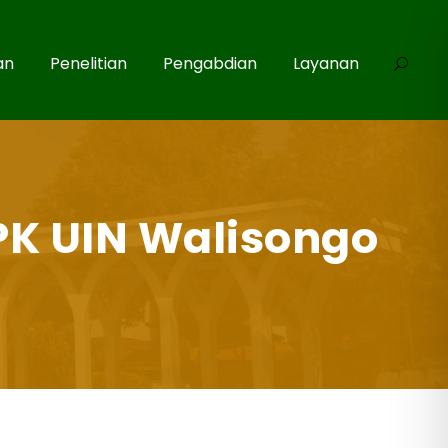
an
Penelitian
Pengabdian
Layanan
PK UIN Walisongo