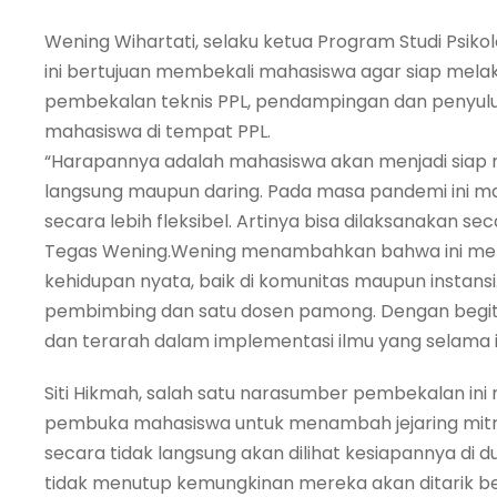
Wening Wihartati, selaku ketua Program Studi Psik
ini bertujuan membekali mahasiswa agar siap mela
pembekalan teknis PPL, pendampingan dan penyuluha
mahasiswa di tempat PPL.
“Harapannya adalah mahasiswa akan menjadi siap 
langsung maupun daring. Pada masa pandemi ini mah
secara lebih fleksibel. Artinya bisa dilaksanakan s
Tegas Wening.Wening menambahkan bahwa ini menj
kehidupan nyata, baik di komunitas maupun instansi
pembimbing dan satu dosen pamong. Dengan begitu
dan terarah dalam implementasi ilmu yang selama ini
Siti Hikmah, salah satu narasumber pembekalan ini 
pembuka mahasiswa untuk menambah jejaring mitra
secara tidak langsung akan dilihat kesiapannya di duni
tidak menutup kemungkinan mereka akan ditarik bek