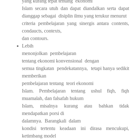
yang kurang tepat tentang
ekonomi
Islam secara utuh dan dapat diandalkan serta dapat
dianggap sebagai
disiplin ilmu yang terukur menurut
criteria pembelajaran yang sinergis antara contents,
condaucts, contexts,
dan contours.
Lebih
menonjolkan
pembelajaran
tentang ekonomi konvensional
dengan
semua tingkatan
pendekatannya,
tetapi hanya sedikit
memberikan
pembelajaran tentang
teori ekonomi
Islam. Pembelajaran tentang ushul fiqh, fiqh
muamalah, dan falsafah hukum
Islam, misalnya kurang atau bahkan tidak
mendapatkan porsi di
dalamnya.
Barangkali
dalam
kondisi tertentu keadaan ini dirasa mencukupi,
ketimbang model