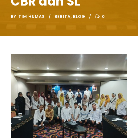
CBR dan SL
BY
TIM HUMAS
BERITA
,
BLOG
0