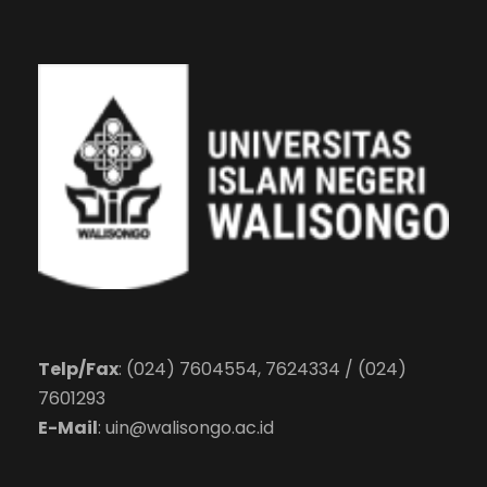
Telp/Fax
: (024) 7604554, 7624334 / (024)
7601293
E-Mail
:
uin@walisongo.ac.id