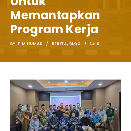
Untuk
Memantapkan
Program Kerja
BY
TIM HUMAS
BERITA
,
BLOG
0