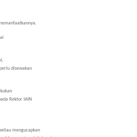
 memanfaatkannya.
ai
l,
 perlu disewakan
akukan
pada Rektor IAIN
 beliau mengucapkan