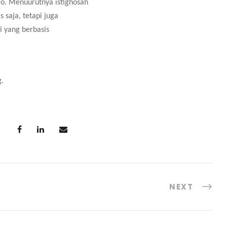
ngo. Menuurutnya istighosah
 saja, tetapi juga
i yang berbasis
g.
NEXT