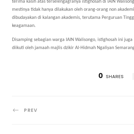
terima kasih atas terselengagranya istighosah di IAIN Waliso
mestinya tidak hanya dilakukan oleh orang-orang non akademis
dibudayakan di kalangan akademis, terutama Perguruan Tingg
keagamaan.
Disamping sebagian warga IAIN Walisongo, istighosah ini juga
diikuti oleh jamaah majlis dzikir Al-Hidmah Ngaliyan Semaran
0
SHARES
PREV