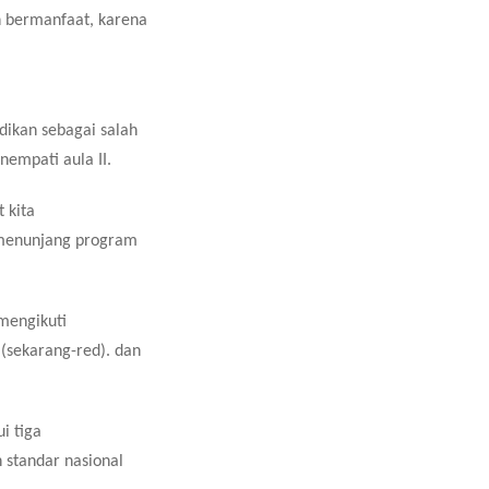
h bermanfaat, karena
ikan sebagai salah
nempati aula II.
 kita
k menunjang program
mengikuti
(sekarang-red). dan
i tiga
 standar nasional