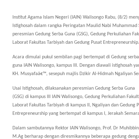
Institut Agama Islam Negeri (IAIN) Walisongo Rabu, (8/2) me
Istighosah dalam rangka Peringatan Maulid Nabi Muhammad
peresmian Gedung Serba Guna (GSG), Gedung Perkuliahan Faku
Laborat Fakultas Tarbiyah dan Gedung Pusat Entrepreneurship
Acara dimulai pukul sembilan pagi bertempat di Gedung serba
guna IAIN Walisongo, kampus III. Dengan diawali istighosah ya
KH. Musyafaâ€™, sesepuh majlis Dzikir Al-Hidmah Ngaliyan S
Usai Istighosah, dilaksanakan peresmian Gedung Serba Guna
(GSG) di kampus III IAIN Walisongo, Gedung Perkuliahan Fakult
Laborat Fakultas Tarbiyah di kampus II, Ngaliyan dan Gedung 
Entrepreneurship yang bertempat di kampus I, Jerakah Semar
Dalam sambutannya Rektor IAIN Walisongo, Prof. Dr Muhibbin
M.Ag berharap dengan diresmikannya beberapa gedung dengan