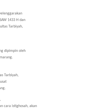
nyelenggarakan
 SAW 1433 H dan
ltas Tarbiyah,
.
ng dipimpin oleh
emarang.
as Tarbiyah,
Pusat
ang.
,
 cara istighosah, akan