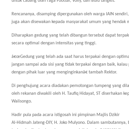
untuk cabang olah raga Footsal, Volly, dan Bulu tangkis.
Rencananya, disamping dipergunakan oleh warga IAIN sendiri,
juga akan disewakan kepada masyarakat umum yang hendak
Diharapkan gedung yang telah dibangun tersebut dapat terpak
secara optimal dengan intensitas yang tinggi.
â€œGedung yang telah ada saat harus terpakai dengan optima
jangan sampai ada sisi yang tidak terpakai dengan baik, kalau
dengan pihak luar yang menginginkanâ€ tambah Rektor.
Di penghujung acara diadakan pemotongan tumpeng yang dil
oleh rekanan diwakili oleh H. Taufiq Hidayat, ST diserhakan ke
Walisongo.
Hadir pula pada acara istigosah ini pimpinan Majlis Dzikir
Al-Hidmah Jateng-DIY, H. Joko Mulyono. Dalam sambutannya,