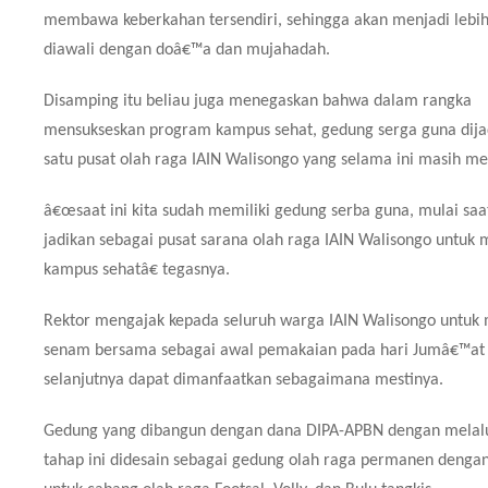
membawa keberkahan tersendiri, sehingga akan menjadi lebi
diawali dengan doâ€™a dan mujahadah.
Disamping itu beliau juga menegaskan bahwa dalam rangka
mensukseskan program kampus sehat, gedung serga guna dijad
satu pusat olah raga IAIN Walisongo yang selama ini masih me
â€œsaat ini kita sudah memiliki gedung serba guna, mulai saat
jadikan sebagai pusat sarana olah raga IAIN Walisongo untu
kampus sehatâ€ tegasnya.
Rektor mengajak kepada seluruh warga IAIN Walisongo untuk 
senam bersama sebagai awal pemakaian pada hari Jumâ€™at 
selanjutnya dapat dimanfaatkan sebagaimana mestinya.
Gedung yang dibangun dengan dana DIPA-APBN dengan melalu
tahap ini didesain sebagai gedung olah raga permanen dengan