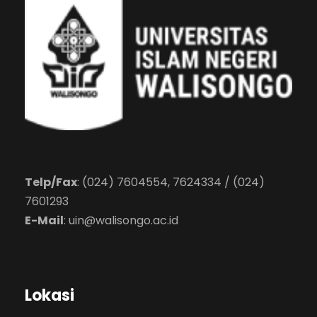
Telp/Fax
: (024) 7604554, 7624334 / (024)
7601293
E-Mail
:
uin@walisongo.ac.id
Lokasi