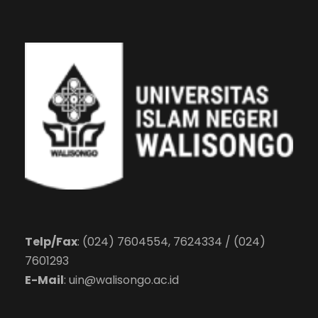
Telp/Fax
: (024) 7604554, 7624334 / (024)
7601293
E-Mail
:
uin@walisongo.ac.id